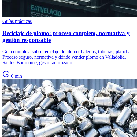
Guías prácticas
Reciclaje de plomo: proceso completo, normativa y
gestión responsable
Guía completa sobre reciclaje de plomo: baterías, tuberías, planchas.
Proceso seguro, normativa y dónde vender plomo en Valladolid.
Santos Bartolomé, gestor autorizado.
6
min