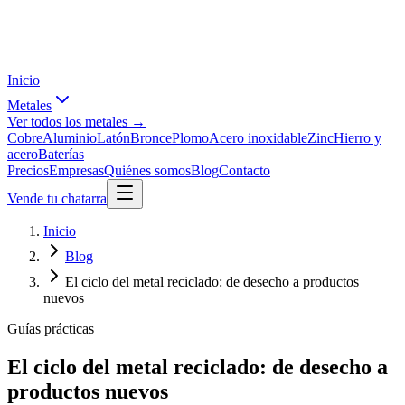
Inicio
Metales
Ver todos los metales →
Cobre
Aluminio
Latón
Bronce
Plomo
Acero inoxidable
Zinc
Hierro y
acero
Baterías
Precios
Empresas
Quiénes somos
Blog
Contacto
Vende tu chatarra
Inicio
Blog
El ciclo del metal reciclado: de desecho a productos
nuevos
Guías prácticas
El ciclo del metal reciclado: de desecho a
productos nuevos