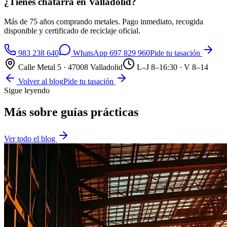
¿Tienes chatarra en Valladolid?
Más de 75 años comprando metales. Pago inmediato, recogida
disponible y certificado de reciclaje oficial.
983 238 640
WhatsApp
697 829 960
Pide tu tasación
Calle Metal 5 · 47008 Valladolid
L–J 8–16:30 · V 8–14
Volver al blog
Pide tu tasación
Sigue leyendo
Más sobre
guías prácticas
Ver todo el blog