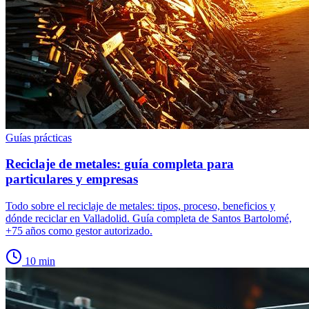
Guías prácticas
Reciclaje de metales: guía completa para
particulares y empresas
Todo sobre el reciclaje de metales: tipos, proceso, beneficios y
dónde reciclar en Valladolid. Guía completa de Santos Bartolomé,
+75 años como gestor autorizado.
10
min