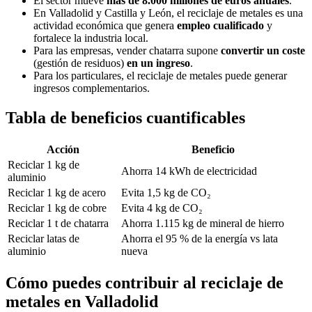
El sector mueve
más de 8.000 millones de euros anuales
.
En Valladolid y Castilla y León, el reciclaje de metales es una
actividad económica que genera
empleo cualificado
y
fortalece la industria local.
Para las empresas, vender chatarra supone
convertir un coste
(gestión de residuos)
en un ingreso
.
Para los particulares, el reciclaje de metales puede generar
ingresos complementarios.
Tabla de beneficios cuantificables
Acción
Beneficio
Reciclar 1 kg de
Ahorra 14 kWh de electricidad
aluminio
Reciclar 1 kg de acero
Evita 1,5 kg de CO₂
Reciclar 1 kg de cobre
Evita 4 kg de CO₂
Reciclar 1 t de chatarra
Ahorra 1.115 kg de mineral de hierro
Reciclar latas de
Ahorra el 95 % de la energía vs lata
aluminio
nueva
Cómo puedes contribuir al reciclaje de
metales en Valladolid