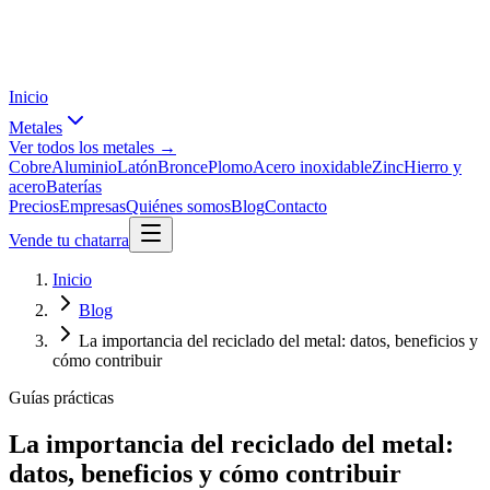
Inicio
Metales
Ver todos los metales →
Cobre
Aluminio
Latón
Bronce
Plomo
Acero inoxidable
Zinc
Hierro y
acero
Baterías
Precios
Empresas
Quiénes somos
Blog
Contacto
Vende tu chatarra
Inicio
Blog
La importancia del reciclado del metal: datos, beneficios y
cómo contribuir
Guías prácticas
La importancia del reciclado del metal:
datos, beneficios y cómo contribuir