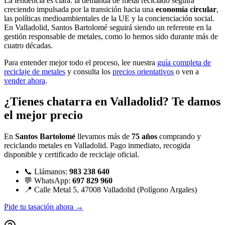
La tendencia es clara: la demanda de metal reciclado seguirá
creciendo impulsada por la transición hacia una
economía circular
,
las políticas medioambientales de la UE y la concienciación social.
En Valladolid, Santos Bartolomé seguirá siendo un referente en la
gestión responsable de metales, como lo hemos sido durante más de
cuatro décadas.
Para entender mejor todo el proceso, lee nuestra
guía completa de
reciclaje de metales
y consulta los
precios orientativos
o ven a
vender ahora
.
¿Tienes chatarra en Valladolid? Te damos
el mejor precio
En
Santos Bartolomé
llevamos más de
75 años
comprando y
reciclando metales en Valladolid. Pago inmediato, recogida
disponible y certificado de reciclaje oficial.
📞 Llámanos:
983 238 640
💬 WhatsApp:
697 829 960
📍 Calle Metal 5, 47008 Valladolid (Polígono Argales)
Pide tu tasación ahora →