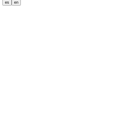
es
en