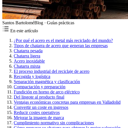
Santos Bartolomé
Blog ·
Guías prácticas
En este artículo
¿Por qué el acero es el metal más reciclado del mundo?
Tipos de chatarra de acero que generan las empresas
Chatarra pesada
Chatarra ligera
Acero inoxidable
Chatarra mixta
El proceso industrial del reciclaje de acero
Recogida y logística
Separación magnética y clasificación
Compactación y preparación
Fundición en horno de arco eléctrico
Del lingote al producto final
Ventajas económicas concretas para empresas en Valladolid
Convertir un coste en ingresos
Reducir costes operativos
Mejorar la imagen de marca
Cumplimiento normativo sin complicaciones
Cómo preparar su chatarra para obtener la mejor valoración