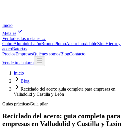
Inicio
Metales
Ver todos los metales →
Cobre
Aluminio
Latón
Bronce
Plomo
Acero inoxidable
Zinc
Hierro y
acero
Baterías
Precios
Empresas
Quiénes somos
Blog
Contacto
Vende tu chatarra
Inicio
Blog
Reciclado del acero: guía completa para empresas en
Valladolid y Castilla y León
Guías prácticas
Guía pilar
Reciclado del acero: guía completa para
empresas en Valladolid y Castilla y León