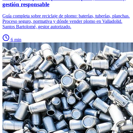
gestión responsable
Guía completa sobre reciclaje de plomo: baterías, tuberías, planchas.
Proceso seguro, normativa y dónde vender plomo en Valladolid.
Santos Bartolomé, gestor autorizado.
6
min