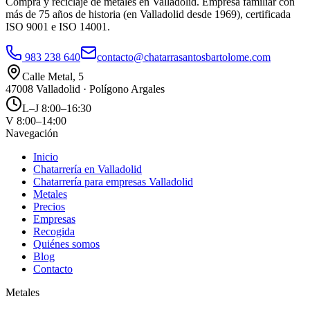
Compra y reciclaje de metales en Valladolid. Empresa familiar con
más de 75 años de historia (en Valladolid desde 1969), certificada
ISO 9001 e ISO 14001.
983 238 640
contacto@chatarrasantosbartolome.com
Calle Metal, 5
47008 Valladolid · Polígono Argales
L–J 8:00–16:30
V 8:00–14:00
Navegación
Inicio
Chatarrería en Valladolid
Chatarrería para empresas Valladolid
Metales
Precios
Empresas
Recogida
Quiénes somos
Blog
Contacto
Metales