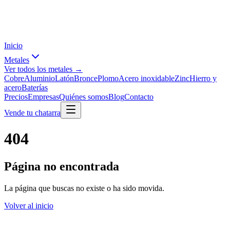
Inicio
Metales
Ver todos los metales →
Cobre
Aluminio
Latón
Bronce
Plomo
Acero inoxidable
Zinc
Hierro y
acero
Baterías
Precios
Empresas
Quiénes somos
Blog
Contacto
Vende tu chatarra
404
Página no encontrada
La página que buscas no existe o ha sido movida.
Volver al inicio