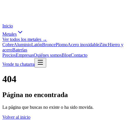
Inicio
Metales
Ver todos los metales →
Cobre
Aluminio
Latón
Bronce
Plomo
Acero inoxidable
Zinc
Hierro y
acero
Baterías
Precios
Empresas
Quiénes somos
Blog
Contacto
Vende tu chatarra
404
Página no encontrada
La página que buscas no existe o ha sido movida.
Volver al inicio