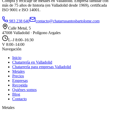
Compra y reciclaje de metales en Valladolid. Empresa familiar con
más de 75 años de historia (en Valladolid desde 1969), certificada
ISO 9001 e ISO 14001.
983 238 640
contacto@chatarrasantosbartolome.com
Calle Metal, 5
47008 Valladolid · Polígono Argales
L–J 8:00–16:30
V 8:00–14:00
Navegación
Inicio
Chatarrería en Valladolid
Chatarrería para empresas Valladolid
Metales
Precios
Empresas
Recogida
Quiénes somos
Blog
Contacto
Metales